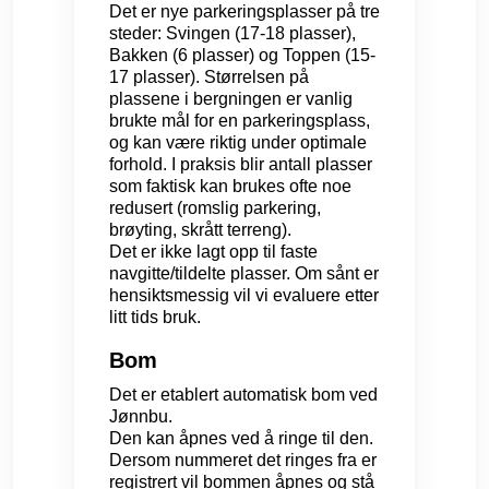
Det er nye parkeringsplasser på tre
steder: Svingen (17-18 plasser),
Bakken (6 plasser) og Toppen (15-
17 plasser). Størrelsen på
plassene i bergningen er vanlig
brukte mål for en parkeringsplass,
og kan være riktig under optimale
forhold. I praksis blir antall plasser
som faktisk kan brukes ofte noe
redusert (romslig parkering,
brøyting, skrått terreng).
Det er ikke lagt opp til faste
navgitte/tildelte plasser. Om sånt er
hensiktsmessig vil vi evaluere etter
litt tids bruk.
Bom
Det er etablert automatisk bom ved
Jønnbu.
Den kan åpnes ved å ringe til den.
Dersom nummeret det ringes fra er
registrert vil bommen åpnes og stå